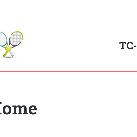
e
TC-
Home