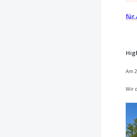
für
Hig
Am 2
Wir 