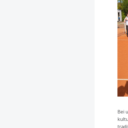
Bei 
kult
tradi